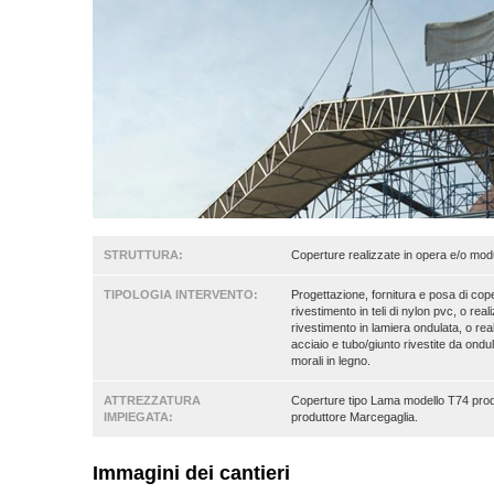
STRUTTURA:
Coperture realizzate in opera e/o modu
TIPOLOGIA INTERVENTO:
Progettazione, fornitura e posa di cope
rivestimento in teli di nylon pvc, o rea
rivestimento in lamiera ondulata, o real
acciaio e tubo/giunto rivestite da ondu
morali in legno.
ATTREZZATURA
Coperture tipo Lama modello T74 produt
IMPIEGATA:
produttore Marcegaglia.
Immagini dei cantieri