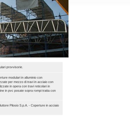
lari provvisorie.
rture modulari in alluminio con
lizzate per mezzo di travi in acciaio con
izzate in opera con travi reticolari in
line in pvc posate sopra rompi tratta con
tore Pilosio S.p.A. - Coperture in acciaio