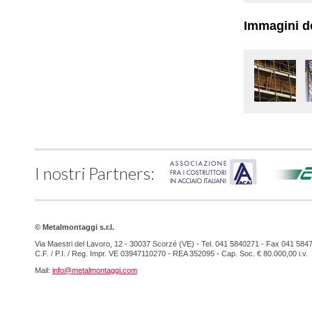
Immagini de
I nostri Partners:
© Metalmontaggi s.r.l.
Via Maestri del Lavoro, 12 - 30037 Scorzé (VE) - Tel. 041 5840271 - Fax 041 584
C.F. / P.I. / Reg. Impr. VE 03947110270 - REA 352095 - Cap. Soc. € 80.000,00 i.v.
Mail:
info@metalmontaggi.com