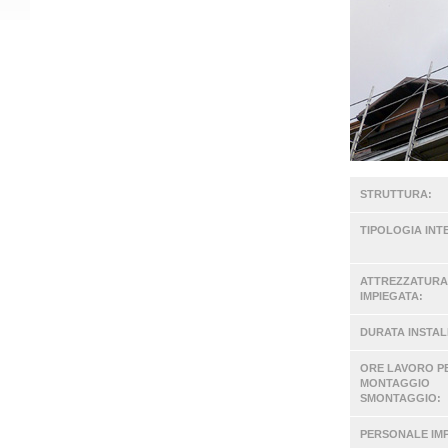
STRUTTURA:
TIPOLOGIA INT
ATTREZZATURA
IMPIEGATA:
DURATA INSTAL
ORE LAVORO P
MONTAGGIO
SMONTAGGIO:
PERSONALE IM