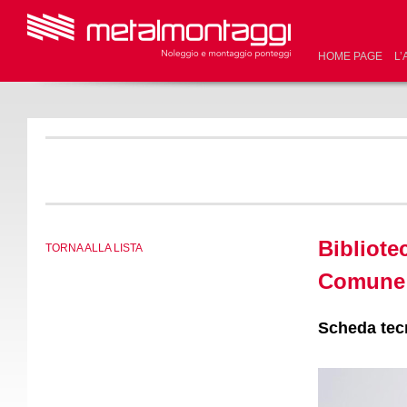
HOME PAGE
L’
Bibliote
TORNA ALLA LISTA
Comune 
Scheda tec