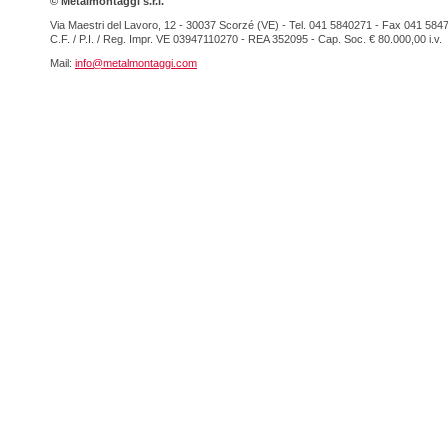
© Metalmontaggi s.r.l.
Via Maestri del Lavoro, 12 - 30037 Scorzé (VE) - Tel. 041 5840271 - Fax 041 584
C.F. / P.I. / Reg. Impr. VE 03947110270 - REA 352095 - Cap. Soc. € 80.000,00 i.v.
Mail:
info@metalmontaggi.com